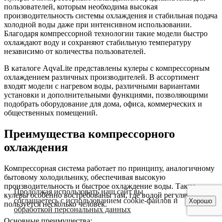
пользователей, которым необходима высокая
производительность системы охлаждения и стабильная подача
холодной воды даже при интенсивном использовании.
Благодаря компрессорной технологии такие модели быстро
охлаждают воду и сохраняют стабильную температуру
независимо от количества пользователей.
В каталоге AqvaLite представлены кулеры с компрессорным
охлаждением различных производителей. В ассортимент
входят модели с нагревом воды, различными вариантами
установки и дополнительными функциями, позволяющими
подобрать оборудование для дома, офиса, коммерческих и
общественных помещений.
Преимущества компрессорного
охлаждения
Компрессорная система работает по принципу, аналогичному
бытовому холодильнику, обеспечивая высокую
производительность и быстрое охлаждение воды. Такие
Продолжая использовать наш сайт вы
кулеры особенно востребованы там, где водой регулярно
соглашаетесь с использованием cookie-файлов и
Хорошо
пользуется несколько человек.
обработкой персональных данных
Основные преимущества: