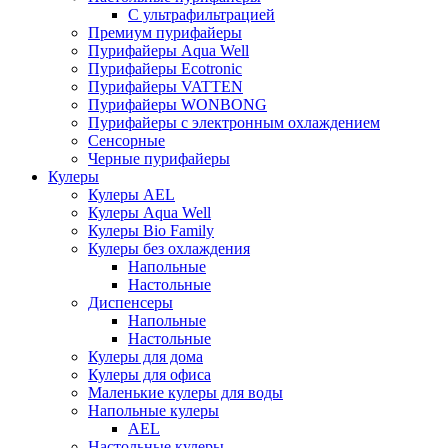
С ультрафильтрацией
Премиум пурифайеры
Пурифайеры Aqua Well
Пурифайеры Ecotronic
Пурифайеры VATTEN
Пурифайеры WONBONG
Пурифайеры с электронным охлаждением
Сенсорные
Черные пурифайеры
Кулеры
Кулеры AEL
Кулеры Aqua Well
Кулеры Bio Family
Кулеры без охлаждения
Напольные
Настольные
Диспенсеры
Напольные
Настольные
Кулеры для дома
Кулеры для офиса
Маленькие кулеры для воды
Напольные кулеры
AEL
Настольные кулеры