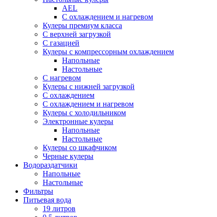
AEL
С охлаждением и нагревом
Кулеры премиум класса
С верхней загрузкой
С газацией
Кулеры с компрессорным охлаждением
Напольные
Настольные
С нагревом
Кулеры с нижней загрузкой
С охлаждением
С охлаждением и нагревом
Кулеры с холодильником
Электронные кулеры
Напольные
Настольные
Кулеры со шкафчиком
Черные кулеры
Водораздатчики
Напольные
Настольные
Фильтры
Питьевая вода
19 литров