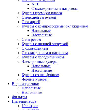
AEL
С охлаждением и нагревом
Кулеры премиум класса
С верхней загрузкой
С газацией
Кулеры с компрессорным охлаждением
Напольные
Настольные
С нагревом
Кулеры с нижней загрузкой
С охлаждением
С охлаждением и нагревом
Кулеры с холодильником
Электронные кулеры
Напольные
Настольные
Кулеры со шкафчиком
Черные кулеры
Водораздатчики
Напольные
Настольные
Фильтры
Питьевая вода
19 литров