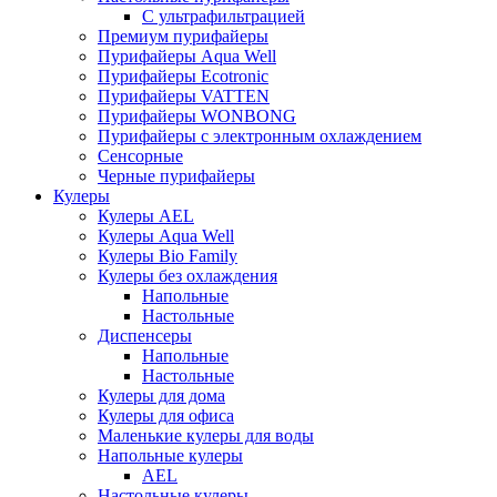
С ультрафильтрацией
Премиум пурифайеры
Пурифайеры Aqua Well
Пурифайеры Ecotronic
Пурифайеры VATTEN
Пурифайеры WONBONG
Пурифайеры с электронным охлаждением
Сенсорные
Черные пурифайеры
Кулеры
Кулеры AEL
Кулеры Aqua Well
Кулеры Bio Family
Кулеры без охлаждения
Напольные
Настольные
Диспенсеры
Напольные
Настольные
Кулеры для дома
Кулеры для офиса
Маленькие кулеры для воды
Напольные кулеры
AEL
Настольные кулеры