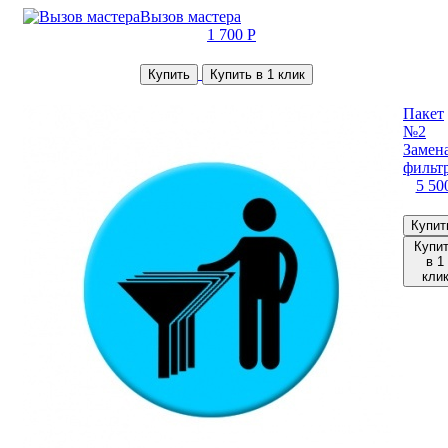
Вызов мастера
1 700 Р
Купить
Купить в 1 клик
Пакет
№2
Замена
фильт
5 50
Купит
Купи
в 1
кли