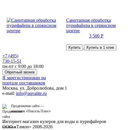
Санитарная обработка
пурифайера в сервисном
центре
3 500 Р
Купить
Купить в 1 клик
+7 (495)
730-15-51
пн-пт с 9:00 до 18:00
Обратный звонок
Я зарегистрирован на
портале поставщиков
Москва, ул. Добролюбова, дом 1
e-mail:
info@aqvalite.ru
Продвижение сайта —
компания «
Пиксель Плюс
»
Интернет-магазин кулеров для воды и пурифайеров
ООО «Тамон» 2008-2026