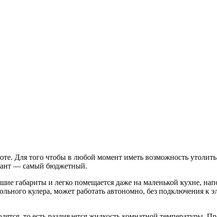
боте. Для того чтобы в любой момент иметь возможность утолит
иант — самый бюджетный.
шие габариты и легко помещается даже на маленькой кухне, на
льного кулера, может работать автономно, без подключения к эл
дятся, то есть разливается жидкость комнатной температуры. П