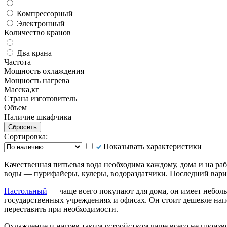
Компрессорный
Электронный
Количество кранов
Два крана
Частота
Мощность охлаждения
Мощность нагрева
Масска,кг
Страна изготовитель
Объем
Наличие шкафчика
Сортировка:
Показывать характеристики
Качественная питьевая вода необходима каждому, дома и на ра
воды — пурифайеры, кулеры, водораздатчики. Последний вар
Настольный
— чаще всего покупают для дома, он имеет неболь
государственных учреждениях и офисах. Он стоит дешевле напо
переставить при необходимости.
Охлаждение и нагрев таким устройством чаще всего не произво