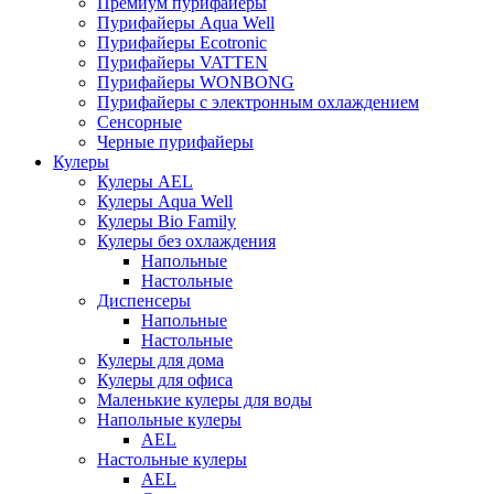
Премиум пурифайеры
Пурифайеры Aqua Well
Пурифайеры Ecotronic
Пурифайеры VATTEN
Пурифайеры WONBONG
Пурифайеры с электронным охлаждением
Сенсорные
Черные пурифайеры
Кулеры
Кулеры AEL
Кулеры Aqua Well
Кулеры Bio Family
Кулеры без охлаждения
Напольные
Настольные
Диспенсеры
Напольные
Настольные
Кулеры для дома
Кулеры для офиса
Маленькие кулеры для воды
Напольные кулеры
AEL
Настольные кулеры
AEL