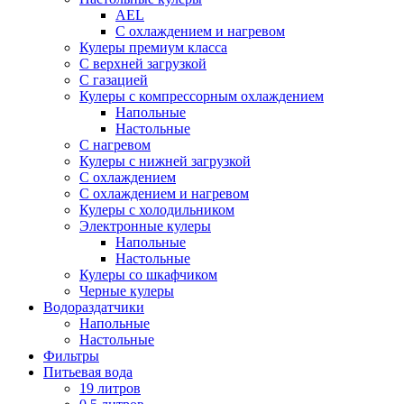
AEL
С охлаждением и нагревом
Кулеры премиум класса
С верхней загрузкой
С газацией
Кулеры с компрессорным охлаждением
Напольные
Настольные
С нагревом
Кулеры с нижней загрузкой
С охлаждением
С охлаждением и нагревом
Кулеры с холодильником
Электронные кулеры
Напольные
Настольные
Кулеры со шкафчиком
Черные кулеры
Водораздатчики
Напольные
Настольные
Фильтры
Питьевая вода
19 литров