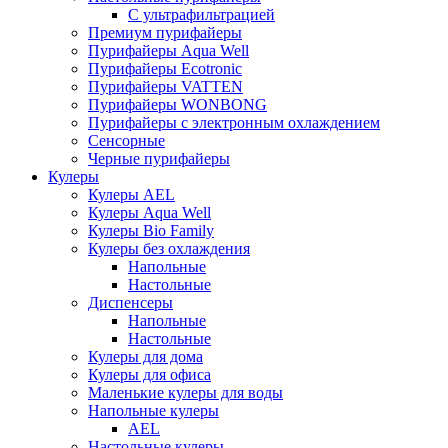
С ультрафильтрацией
Премиум пурифайеры
Пурифайеры Aqua Well
Пурифайеры Ecotronic
Пурифайеры VATTEN
Пурифайеры WONBONG
Пурифайеры с электронным охлаждением
Сенсорные
Черные пурифайеры
Кулеры
Кулеры AEL
Кулеры Aqua Well
Кулеры Bio Family
Кулеры без охлаждения
Напольные
Настольные
Диспенсеры
Напольные
Настольные
Кулеры для дома
Кулеры для офиса
Маленькие кулеры для воды
Напольные кулеры
AEL
Настольные кулеры