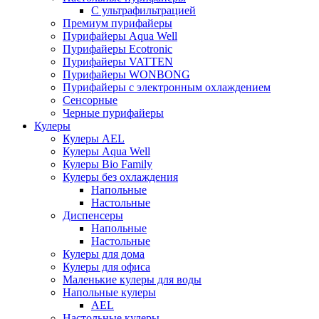
С ультрафильтрацией
Премиум пурифайеры
Пурифайеры Aqua Well
Пурифайеры Ecotronic
Пурифайеры VATTEN
Пурифайеры WONBONG
Пурифайеры с электронным охлаждением
Сенсорные
Черные пурифайеры
Кулеры
Кулеры AEL
Кулеры Aqua Well
Кулеры Bio Family
Кулеры без охлаждения
Напольные
Настольные
Диспенсеры
Напольные
Настольные
Кулеры для дома
Кулеры для офиса
Маленькие кулеры для воды
Напольные кулеры
AEL
Настольные кулеры