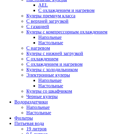
AEL
С охлаждением и нагревом
Кулеры премиум класса
С верхней загрузкой
С газацией
Кулеры с компрессорным охлаждением
Напольные
Настольные
С нагревом
Кулеры с нижней загрузкой
С охлаждением
С охлаждением и нагревом
Кулеры с холодильником
Электронные кулеры
Напольные
Настольные
Кулеры со шкафчиком
Черные кулеры
Водораздатчики
Напольные
Настольные
Фильтры
Питьевая вода
19 литров