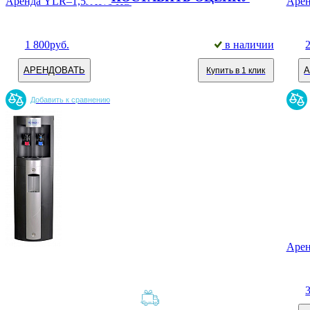
Аренда YLR–1,5JXP/1 ПЭ
Арен
1 800
руб.
в наличии
АРЕНДОВАТЬ
Купить в 1 клик
Добавить к сравнению
Арен