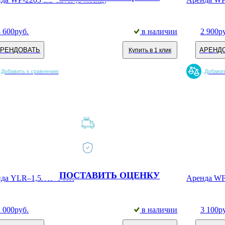
4 600
руб.
в наличии
2 900
р
АРЕНДОВАТЬ
АРЕНД
Купить в 1 клик
Добавить к сравнению
Добавит
ПОСТАВИТЬ ОЦЕНКУ
да YLR–1,5JXP/1 ПК
Аренда WF
2 000
руб.
в наличии
3 100
р