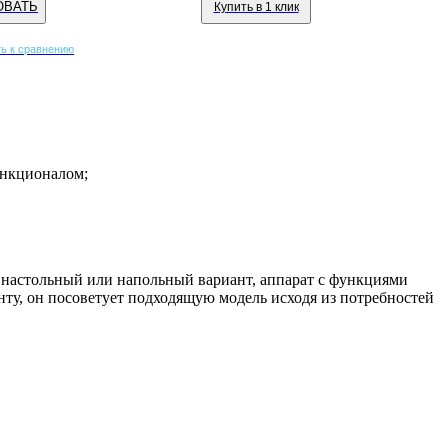
ОВАТЬ
Купить в 1 клик
ь к сравнению
ункционалом;
 настольный или напольный вариант, аппарат с функциями
нту, он посоветует подходящую модель исходя из потребностей