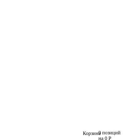
0 позиций
Корзина
на 0 Р