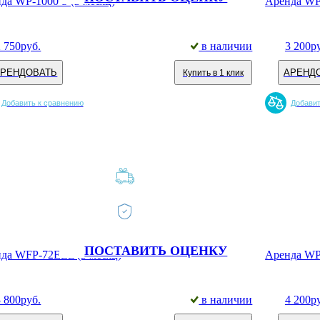
да WP-1000 S (в месяц)
Аренда WP-
2 750
руб.
в наличии
3 200
р
АРЕНДОВАТЬ
АРЕНД
Купить в 1 клик
Добавить к сравнению
Добавит
ПОСТАВИТЬ ОЦЕНКУ
да WFP-72ELL (в месяц)
Аренда WP-
3 800
руб.
в наличии
4 200
р