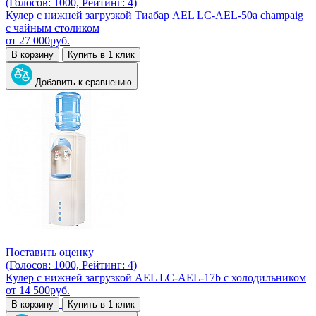
(Голосов: 1000, Рейтинг: 4)
Кулер с нижней загрузкой Тиабар AEL LC-AEL-50a champaig
с чайным столиком
от
27 000
руб.
В корзину
Купить в 1 клик
Добавить к сравнению
Поставить оценку
(Голосов: 1000, Рейтинг: 4)
Кулер с нижней загрузкой AEL LC-AEL-17b с холодильником
от
14 500
руб.
В корзину
Купить в 1 клик