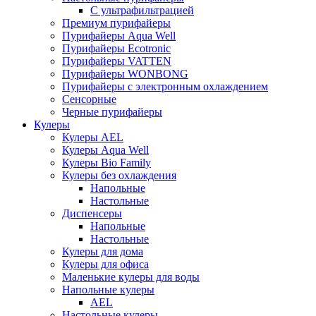
С ультрафильтрацией
Премиум пурифайеры
Пурифайеры Aqua Well
Пурифайеры Ecotronic
Пурифайеры VATTEN
Пурифайеры WONBONG
Пурифайеры с электронным охлаждением
Сенсорные
Черные пурифайеры
Кулеры
Кулеры AEL
Кулеры Aqua Well
Кулеры Bio Family
Кулеры без охлаждения
Напольные
Настольные
Диспенсеры
Напольные
Настольные
Кулеры для дома
Кулеры для офиса
Маленькие кулеры для воды
Напольные кулеры
AEL
Настольные кулеры