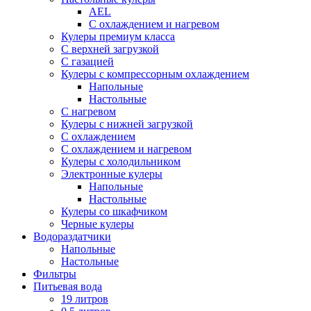
AEL
С охлаждением и нагревом
Кулеры премиум класса
С верхней загрузкой
С газацией
Кулеры с компрессорным охлаждением
Напольные
Настольные
С нагревом
Кулеры с нижней загрузкой
С охлаждением
С охлаждением и нагревом
Кулеры с холодильником
Электронные кулеры
Напольные
Настольные
Кулеры со шкафчиком
Черные кулеры
Водораздатчики
Напольные
Настольные
Фильтры
Питьевая вода
19 литров