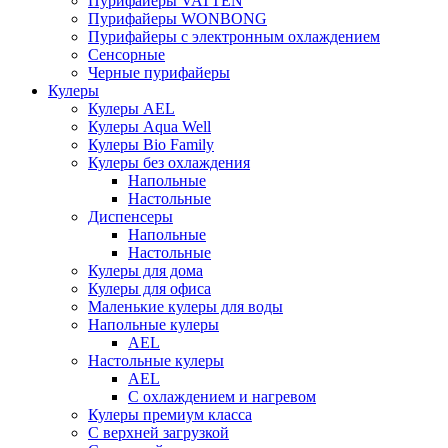
Пурифайеры VATTEN
Пурифайеры WONBONG
Пурифайеры с электронным охлаждением
Сенсорные
Черные пурифайеры
Кулеры
Кулеры AEL
Кулеры Aqua Well
Кулеры Bio Family
Кулеры без охлаждения
Напольные
Настольные
Диспенсеры
Напольные
Настольные
Кулеры для дома
Кулеры для офиса
Маленькие кулеры для воды
Напольные кулеры
AEL
Настольные кулеры
AEL
С охлаждением и нагревом
Кулеры премиум класса
С верхней загрузкой