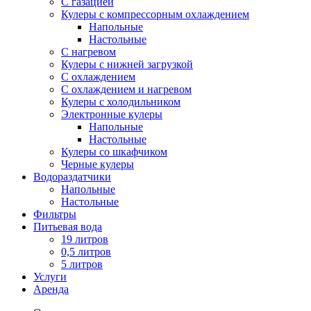
С газацией
Кулеры с компрессорным охлаждением
Напольные
Настольные
С нагревом
Кулеры с нижней загрузкой
С охлаждением
С охлаждением и нагревом
Кулеры с холодильником
Электронные кулеры
Напольные
Настольные
Кулеры со шкафчиком
Черные кулеры
Водораздатчики
Напольные
Настольные
Фильтры
Питьевая вода
19 литров
0,5 литров
5 литров
Услуги
Аренда