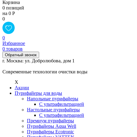
Корзина
0 позиций
на 0 Р
0
0
Избранное
0 товаров
Обратный звонок
г. Москва: ул. Добролюбова, дом 1
Современные технологии очистки воды
X
Акции
Пурифайеры для воды
Напольные пурифайеры
С ультрафильтрацией
Настольные пурифайеры
С ультрафильтрацией
Премиум пурифайеры
Пурифайеры Aqua Well
Пурифайеры Ecotronic