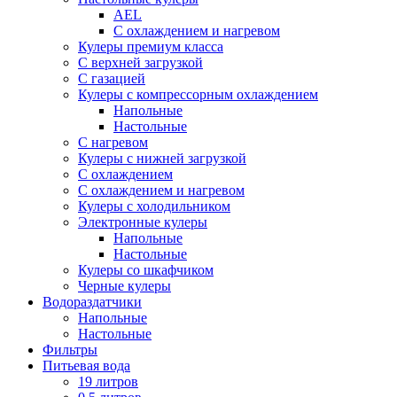
AEL
С охлаждением и нагревом
Кулеры премиум класса
С верхней загрузкой
С газацией
Кулеры с компрессорным охлаждением
Напольные
Настольные
С нагревом
Кулеры с нижней загрузкой
С охлаждением
С охлаждением и нагревом
Кулеры с холодильником
Электронные кулеры
Напольные
Настольные
Кулеры со шкафчиком
Черные кулеры
Водораздатчики
Напольные
Настольные
Фильтры
Питьевая вода
19 литров