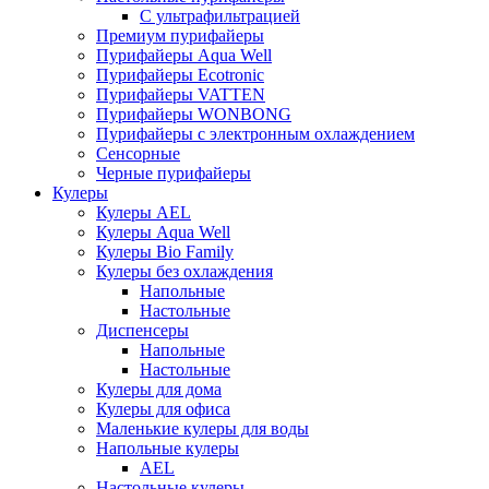
С ультрафильтрацией
Премиум пурифайеры
Пурифайеры Aqua Well
Пурифайеры Ecotronic
Пурифайеры VATTEN
Пурифайеры WONBONG
Пурифайеры с электронным охлаждением
Сенсорные
Черные пурифайеры
Кулеры
Кулеры AEL
Кулеры Aqua Well
Кулеры Bio Family
Кулеры без охлаждения
Напольные
Настольные
Диспенсеры
Напольные
Настольные
Кулеры для дома
Кулеры для офиса
Маленькие кулеры для воды
Напольные кулеры
AEL
Настольные кулеры