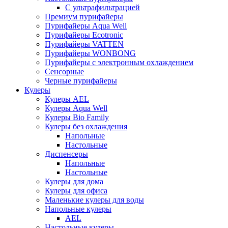
С ультрафильтрацией
Премиум пурифайеры
Пурифайеры Aqua Well
Пурифайеры Ecotronic
Пурифайеры VATTEN
Пурифайеры WONBONG
Пурифайеры с электронным охлаждением
Сенсорные
Черные пурифайеры
Кулеры
Кулеры AEL
Кулеры Aqua Well
Кулеры Bio Family
Кулеры без охлаждения
Напольные
Настольные
Диспенсеры
Напольные
Настольные
Кулеры для дома
Кулеры для офиса
Маленькие кулеры для воды
Напольные кулеры
AEL
Настольные кулеры