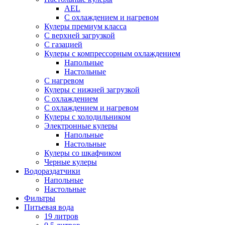
AEL
С охлаждением и нагревом
Кулеры премиум класса
С верхней загрузкой
С газацией
Кулеры с компрессорным охлаждением
Напольные
Настольные
С нагревом
Кулеры с нижней загрузкой
С охлаждением
С охлаждением и нагревом
Кулеры с холодильником
Электронные кулеры
Напольные
Настольные
Кулеры со шкафчиком
Черные кулеры
Водораздатчики
Напольные
Настольные
Фильтры
Питьевая вода
19 литров