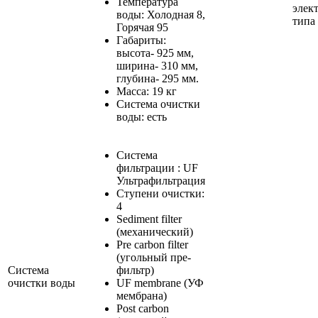
Температура
элек
воды: Холодная 8,
типа
Горячая 95
Габариты:
высота- 925 мм,
ширина- 310 мм,
глубина- 295 мм.
Масса: 19 кг
Система очистки
воды: есть
Система
фильтрации : UF
Ультрафильтрация
Ступени очистки:
4
Sediment filter
(механический)
Pre carbon filter
(угольный пре-
Система
фильтр)
очистки воды
UF membrane (УФ
мембрана)
Post carbon