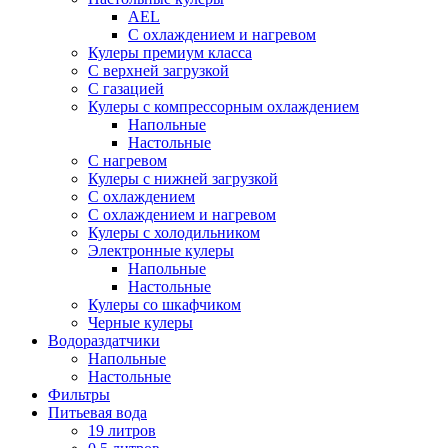
AEL
С охлаждением и нагревом
Кулеры премиум класса
С верхней загрузкой
С газацией
Кулеры с компрессорным охлаждением
Напольные
Настольные
С нагревом
Кулеры с нижней загрузкой
С охлаждением
С охлаждением и нагревом
Кулеры с холодильником
Электронные кулеры
Напольные
Настольные
Кулеры со шкафчиком
Черные кулеры
Водораздатчики
Напольные
Настольные
Фильтры
Питьевая вода
19 литров