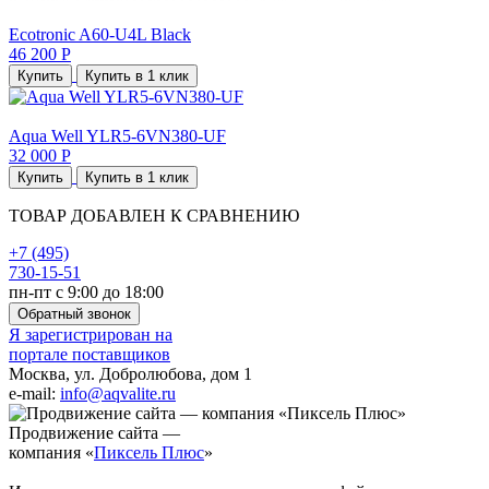
Ecotronic A60-U4L Black
46 200 Р
Купить
Купить в 1 клик
Aqua Well YLR5-6VN380-UF
32 000 Р
Купить
Купить в 1 клик
ТОВАР ДОБАВЛЕН К СРАВНЕНИЮ
+7 (495)
730-15-51
пн-пт с 9:00 до 18:00
Обратный звонок
Я зарегистрирован на
портале поставщиков
Москва, ул. Добролюбова, дом 1
e-mail:
info@aqvalite.ru
Продвижение сайта —
компания «
Пиксель Плюс
»