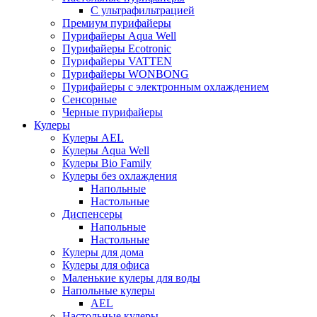
С ультрафильтрацией
Премиум пурифайеры
Пурифайеры Aqua Well
Пурифайеры Ecotronic
Пурифайеры VATTEN
Пурифайеры WONBONG
Пурифайеры с электронным охлаждением
Сенсорные
Черные пурифайеры
Кулеры
Кулеры AEL
Кулеры Aqua Well
Кулеры Bio Family
Кулеры без охлаждения
Напольные
Настольные
Диспенсеры
Напольные
Настольные
Кулеры для дома
Кулеры для офиса
Маленькие кулеры для воды
Напольные кулеры
AEL
Настольные кулеры