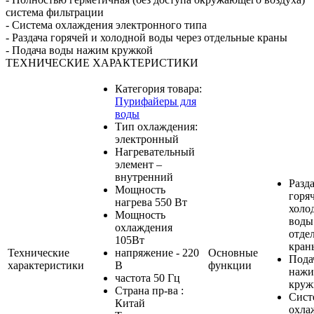
система фильтрации
- Система охлаждения электронного типа
- Раздача горячей и холодной воды через отдельные краны
- Подача воды нажим кружкой
ТЕХНИЧЕСКИЕ ХАРАКТЕРИСТИКИ
Категория товара:
Пурифайеры для
воды
Тип охлаждения:
электронный
Нагревательный
элемент –
внутренний
Разд
Мощность
горя
нагрева 550 Вт
холо
Мощность
воды
охлаждения
отде
105Вт
кран
Технические
напряжение - 220
Основные
Пода
характеристики
В
функции
наж
частота 50 Гц
круж
Страна пр-ва :
Сист
Китай
охла