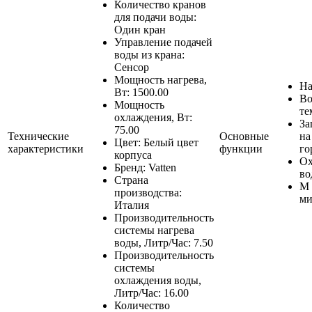
Количество кранов
для подачи воды:
Один кран
Управление подачей
воды из крана:
Сенсор
Мощность нагрева,
На
Вт: 1500.00
Во
Мощность
те
охлаждения, Вт:
За
75.00
Технические
Основные
на
Цвет: Белый цвет
характеристики
функции
го
корпуса
Ох
Бренд: Vatten
во
Страна
М 
производства:
ми
Италия
Производительность
системы нагрева
воды, Литр/Час: 7.50
Производительность
системы
охлаждения воды,
Литр/Час: 16.00
Количество