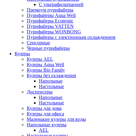
С ультрафильтрацией
Премиум пурифайеры
Пурифайеры Aqua Well
Пурифайеры Ecotronic
Пурифайеры VATTEN
Пурифайеры WONBONG
Пурифайеры с электронным охлаждением
Сенсорные
Черные пурифайеры
Кулеры
Кулеры AEL
Кулеры Aqua Well
Кулеры Bio Family
Кулеры без охлаждения
Напольные
Настольные
Диспенсеры
Напольные
Настольные
Кулеры для дома
Кулеры для офиса
Маленькие кулеры для воды
Напольные кулеры
AEL
Настольные кулеры