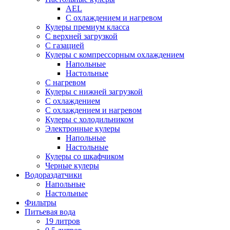
AEL
С охлаждением и нагревом
Кулеры премиум класса
С верхней загрузкой
С газацией
Кулеры с компрессорным охлаждением
Напольные
Настольные
С нагревом
Кулеры с нижней загрузкой
С охлаждением
С охлаждением и нагревом
Кулеры с холодильником
Электронные кулеры
Напольные
Настольные
Кулеры со шкафчиком
Черные кулеры
Водораздатчики
Напольные
Настольные
Фильтры
Питьевая вода
19 литров