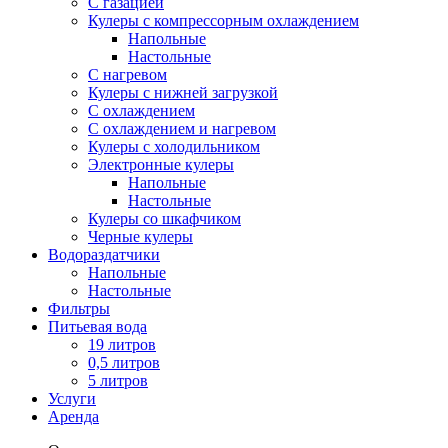
С газацией
Кулеры с компрессорным охлаждением
Напольные
Настольные
С нагревом
Кулеры с нижней загрузкой
С охлаждением
С охлаждением и нагревом
Кулеры с холодильником
Электронные кулеры
Напольные
Настольные
Кулеры со шкафчиком
Черные кулеры
Водораздатчики
Напольные
Настольные
Фильтры
Питьевая вода
19 литров
0,5 литров
5 литров
Услуги
Аренда