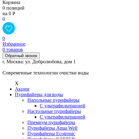
Корзина
0 позиций
на 0 Р
0
0
Избранное
0 товаров
Обратный звонок
г. Москва: ул. Добролюбова, дом 1
Современные технологии очистки воды
X
Акции
Пурифайеры для воды
Напольные пурифайеры
С ультрафильтрацией
Настольные пурифайеры
С ультрафильтрацией
Премиум пурифайеры
Пурифайеры Aqua Well
Пурифайеры Ecotronic