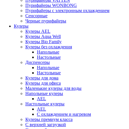
Пурифайеры VATTEN
Пурифайеры WONBONG
Пурифайеры с электронным охлаждением
Сенсорные
Черные пурифайеры
Кулеры
Кулеры AEL
Кулеры Aqua Well
Кулеры Bio Family
Кулеры без охлаждения
Напольные
Настольные
Диспенсеры
Напольные
Настольные
Кулеры для дома
Кулеры для офиса
Маленькие кулеры для воды
Напольные кулеры
AEL
Настольные кулеры
AEL
С охлаждением и нагревом
Кулеры премиум класса
С верхней загрузкой