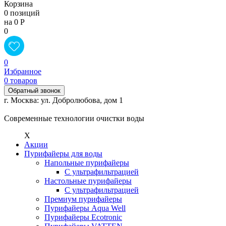
Корзина
0 позиций
на 0 Р
0
0
Избранное
0 товаров
Обратный звонок
г. Москва: ул. Добролюбова, дом 1
Современные технологии очистки воды
X
Акции
Пурифайеры для воды
Напольные пурифайеры
С ультрафильтрацией
Настольные пурифайеры
С ультрафильтрацией
Премиум пурифайеры
Пурифайеры Aqua Well
Пурифайеры Ecotronic