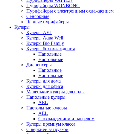
Пурифайеры VATTEN
Пурифайеры WONBONG
Пурифайеры с электронным охлаждением
Сенсорные
Черные пурифайеры
Кулеры
Кулеры AEL
Кулеры Aqua Well
Кулеры Bio Family
Кулеры без охлаждения
Напольные
Настольные
Диспенсеры
Напольные
Настольные
Кулеры для дома
Кулеры для офиса
Маленькие кулеры для воды
Напольные кулеры
AEL
Настольные кулеры
AEL
С охлаждением и нагревом
Кулеры премиум класса
С верхней загрузкой