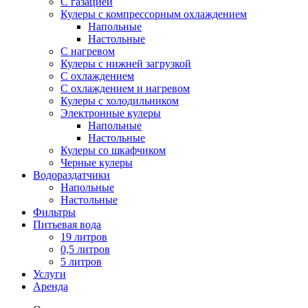
С газацией
Кулеры с компрессорным охлаждением
Напольные
Настольные
С нагревом
Кулеры с нижней загрузкой
С охлаждением
С охлаждением и нагревом
Кулеры с холодильником
Электронные кулеры
Напольные
Настольные
Кулеры со шкафчиком
Черные кулеры
Водораздатчики
Напольные
Настольные
Фильтры
Питьевая вода
19 литров
0,5 литров
5 литров
Услуги
Аренда