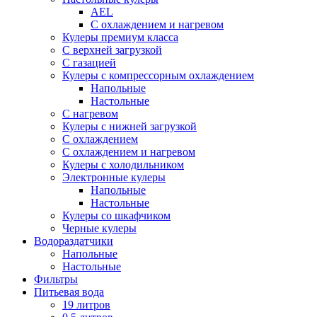
AEL
С охлаждением и нагревом
Кулеры премиум класса
С верхней загрузкой
С газацией
Кулеры с компрессорным охлаждением
Напольные
Настольные
С нагревом
Кулеры с нижней загрузкой
С охлаждением
С охлаждением и нагревом
Кулеры с холодильником
Электронные кулеры
Напольные
Настольные
Кулеры со шкафчиком
Черные кулеры
Водораздатчики
Напольные
Настольные
Фильтры
Питьевая вода
19 литров