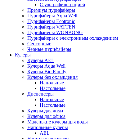
С ультрафильтрацией
Премиум пурифайеры
Пурифайеры Aqua Well
Пурифайеры Ecotronic
Пурифайеры VATTEN
Пурифайеры WONBONG
Пурифайеры с электронным охлаждением
Сенсорные
Черные пурифайеры
Кулеры
Кулеры AEL
Кулеры Aqua Well
Кулеры Bio Family
Кулеры без охлаждения
Напольные
Настольные
Диспенсеры
Напольные
Настольные
Кулеры для дома
Кулеры для офиса
Маленькие кулеры для воды
Напольные кулеры
AEL
Настольные кулеры