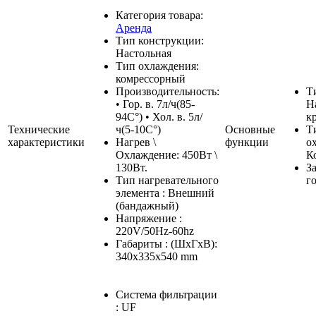
Категория товара:
Аренда
Тип конструкции:
Настольная
Тип охлаждения:
комрессорный
Производительность:
Т
• Гор. в. 7л/ч(85-
Н
94C°) • Хол. в. 5л/
к
Технические
ч(5-10C°)
Основные
Т
характеристики
Нагрев \
функции
о
Охлаждение: 450Вт \
К
130Вт.
З
Тип нагревательного
г
элемента : Внешний
(бандажный)
Напряжение :
220V/50Hz-60hz
Габариты : (ШxГхВ):
340x335х540 mm
Система фильтрации
: UF