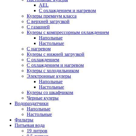
AEL
С охлаждением и нагревом
Кулеры премиум класса
С верхней загрузкой
С газацией
Кулеры с компрессорным охлаждением
Напольные
Настольные
С нагревом
Кулеры с нижней загрузкой
С охлаждением
С охлаждением и нагревом
Кулеры с холодильником
Электронные кулеры
Напольные
Настольные
Кулеры со шкафчиком
Черные кулеры
Водораздатчики
Напольные
Настольные
Фильтры
Питьевая вода
19 литров