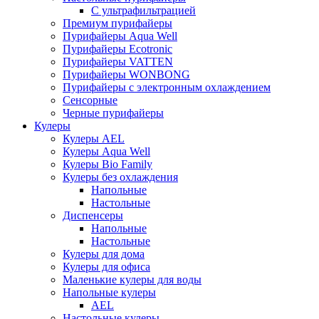
С ультрафильтрацией
Премиум пурифайеры
Пурифайеры Aqua Well
Пурифайеры Ecotronic
Пурифайеры VATTEN
Пурифайеры WONBONG
Пурифайеры с электронным охлаждением
Сенсорные
Черные пурифайеры
Кулеры
Кулеры AEL
Кулеры Aqua Well
Кулеры Bio Family
Кулеры без охлаждения
Напольные
Настольные
Диспенсеры
Напольные
Настольные
Кулеры для дома
Кулеры для офиса
Маленькие кулеры для воды
Напольные кулеры
AEL
Настольные кулеры