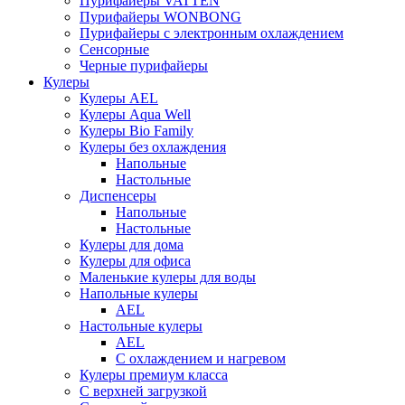
Пурифайеры VATTEN
Пурифайеры WONBONG
Пурифайеры с электронным охлаждением
Сенсорные
Черные пурифайеры
Кулеры
Кулеры AEL
Кулеры Aqua Well
Кулеры Bio Family
Кулеры без охлаждения
Напольные
Настольные
Диспенсеры
Напольные
Настольные
Кулеры для дома
Кулеры для офиса
Маленькие кулеры для воды
Напольные кулеры
AEL
Настольные кулеры
AEL
С охлаждением и нагревом
Кулеры премиум класса
С верхней загрузкой