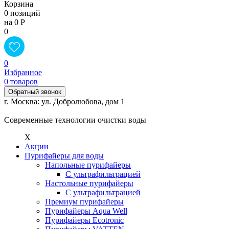
Корзина
0 позиций
на 0 Р
0
0
Избранное
0 товаров
Обратный звонок
г. Москва: ул. Добролюбова, дом 1
Современные технологии очистки воды
X
Акции
Пурифайеры для воды
Напольные пурифайеры
С ультрафильтрацией
Настольные пурифайеры
С ультрафильтрацией
Премиум пурифайеры
Пурифайеры Aqua Well
Пурифайеры Ecotronic