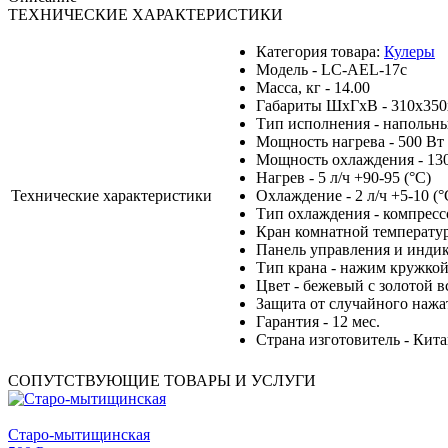
ТЕХНИЧЕСКИЕ ХАРАКТЕРИСТИКИ
Категория товара:
Кулеры
Модель - LC-AEL-17с
Масса, кг - 14.00
Габариты ШхГхВ - 310x350
Тип исполнения - напольн
Мощность нагрева - 500 Вт
Мощность охлаждения - 13
Нагрев - 5 л/ч +90-95 (°С)
Технические характеристики
Охлаждение - 2 л/ч +5-10 (°
Тип охлаждения - компрес
Кран комнатной температур
Панель управления и индик
Тип крана - нажим кружко
Цвет - бежевый с золотой в
Защита от случайного нажат
Гарантия - 12 мес.
Страна изготовитель - Кит
СОПУТСТВУЮЩИЕ ТОВАРЫ И УСЛУГИ
Старо-мытищинская