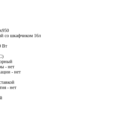
x950
ый со шкафчиком 16л
0 Вт
С)
сорный
ы - нет
ации - нет
й
ставкой
ия - нет
ай