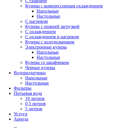
С газацией
Кулеры с компрессорным охлаждением
Напольные
Настольные
С нагревом
Кулеры с нижней загрузкой
С охлаждением
С охлаждением и нагревом
Кулеры с холодильником
Электронные кулеры
Напольные
Настольные
Кулеры со шкафчиком
Черные кулеры
Водораздатчики
Напольные
Настольные
Фильтры
Питьевая вода
19 литров
0,5 литров
5 литров
Услуги
Аренда