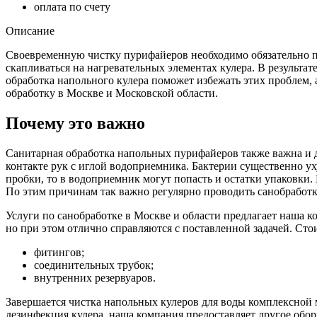
оплата по счету
Описание
Своевременную чистку пурифайеров необходимо обязательно пр
скапливаться на нагревательных элементах кулера. В результат
обработка напольного кулера поможет избежать этих проблем,
обработку в Москве и Московской области.
Почему это важно
Санитарная обработка напольных пурифайеров также важна и д
контакте рук с иглой водоприемника. Бактерии существенно ух
пробки, то в водоприемник могут попасть и остатки упаковки.
По этим причинам так важно регулярно проводить санобработк
Услуги по санобработке в Москве и области предлагает наша 
но при этом отлично справляются с поставленной задачей. Сто
фитингов;
соединительных трубок;
внутренних резервуаров.
Завершается чистка напольных кулеров для воды комплексной
дезинфекция кулера, наша компания предоставляет другое обор