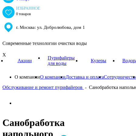
ИЗБРАННОЕ
0 товаров
г. Москва: ул. Добролюбова, дом 1
Современные технологии очистки воды
X
Пурифайеры
Акции
Кулеры
Водор
для воды
О компании
О компании
Доставка и оплата
Сотрудничеств
Обслуживание и ремонт пурифайеров
-
Санобработка напольн
Санобработка
напольного