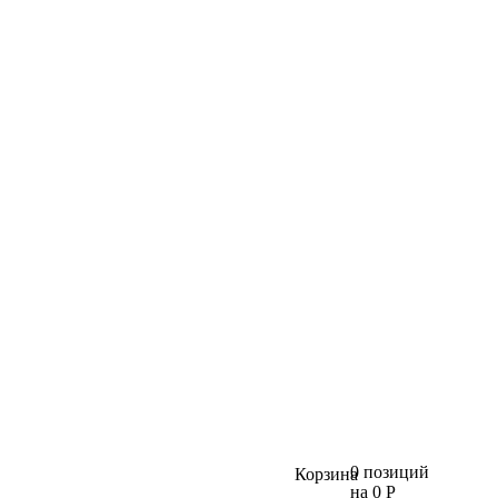
0 позиций
Корзина
на 0 Р