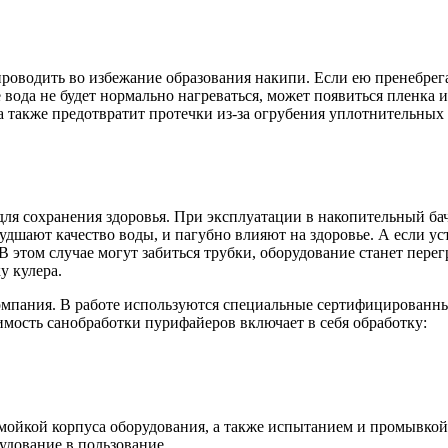
оводить во избежание образования накипи. Если ею пренебрегат
е вода не будет нормально нагреваться, может появиться пленка 
 а также предотвратит протечки из-за огрубения уплотнительны
ля сохранения здоровья. При эксплуатации в накопительный ба
удшают качество воды, и пагубно влияют на здоровье. А если ус
 В этом случае могут забиться трубки, оборудование станет пер
у кулера.
компания. В работе используются специальные сертифицированн
имость санобработки пурифайеров включает в себя обработку:
 мойкой корпуса оборудования, а также испытанием и промывкой
удование в пользование.