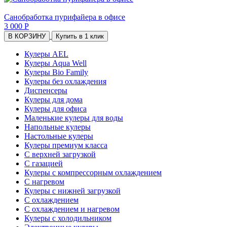
Санобработка пурифайера в офисе
3 000 Р
В КОРЗИНУ
Купить в 1 клик
Кулеры AEL
Кулеры Aqua Well
Кулеры Bio Family
Кулеры без охлаждения
Диспенсеры
Кулеры для дома
Кулеры для офиса
Маленькие кулеры для воды
Напольные кулеры
Настольные кулеры
Кулеры премиум класса
С верхней загрузкой
С газацией
Кулеры с компрессорным охлаждением
С нагревом
Кулеры с нижней загрузкой
С охлаждением
С охлаждением и нагревом
Кулеры с холодильником