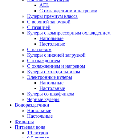
AEL
С охлаждением и нагревом
Кулеры премиум класса
С верхней загрузкой
С газацией
Кулеры с компрессорным охлаждением
Напольные
Настольные
С нагревом
Кулеры с нижней загрузкой
С охлаждением
С охлаждением и нагревом
Кулеры с холодильником
Электронные кулеры
Напольные
Настольные
Кулеры со шкафчиком
Черные кулеры
Водораздатчики
Напольные
Настольные
Фильтры
Питьевая вода
19 литров