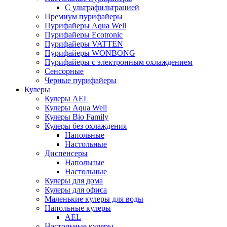
С ультрафильтрацией
Премиум пурифайеры
Пурифайеры Aqua Well
Пурифайеры Ecotronic
Пурифайеры VATTEN
Пурифайеры WONBONG
Пурифайеры с электронным охлаждением
Сенсорные
Черные пурифайеры
Кулеры
Кулеры AEL
Кулеры Aqua Well
Кулеры Bio Family
Кулеры без охлаждения
Напольные
Настольные
Диспенсеры
Напольные
Настольные
Кулеры для дома
Кулеры для офиса
Маленькие кулеры для воды
Напольные кулеры
AEL
Настольные кулеры