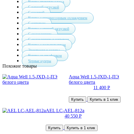
Кулеры премиум класса
С верхней загрузкой
С газацией
Кулеры с компрессорным охлаждением
С нагревом
Кулеры с нижней загрузкой
С охлаждением
С охлаждением и нагревом
Кулеры с холодильником
Электронные кулеры
Кулеры со шкафчиком
Черные кулеры
Похожие товары
Aqua Well 1.5-JXD-1-ПЭ
белого цвета
11 400 Р
Купить
Купить в 1 клик
AEL LC-AEL-812a
40 550 Р
Купить
Купить в 1 клик