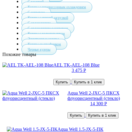
С газацией
Кулеры с компрессорным охлаждением
С нагревом
Кулеры с нижней загрузкой
С охлаждением
С охлаждением и нагревом
Кулеры с холодильником
Электронные кулеры
Кулеры со шкафчиком
Черные кулеры
Похожие товары
AEL TK-AEL-108 Blue
3 475 Р
Купить
Купить в 1 клик
Aqua Well 2-JXC-5 ПКСХ
флуорисцентный (стекло)
14 300 Р
Купить
Купить в 1 клик
Aqua Well 1.5-JX-5-ПК