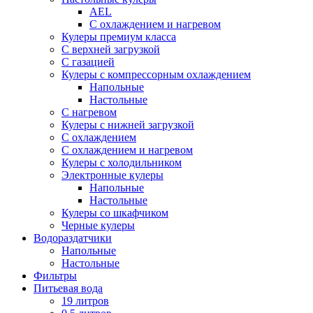
AEL
С охлаждением и нагревом
Кулеры премиум класса
С верхней загрузкой
С газацией
Кулеры с компрессорным охлаждением
Напольные
Настольные
С нагревом
Кулеры с нижней загрузкой
С охлаждением
С охлаждением и нагревом
Кулеры с холодильником
Электронные кулеры
Напольные
Настольные
Кулеры со шкафчиком
Черные кулеры
Водораздатчики
Напольные
Настольные
Фильтры
Питьевая вода
19 литров