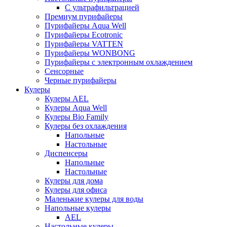
С ультрафильтрацией
Премиум пурифайеры
Пурифайеры Aqua Well
Пурифайеры Ecotronic
Пурифайеры VATTEN
Пурифайеры WONBONG
Пурифайеры с электронным охлаждением
Сенсорные
Черные пурифайеры
Кулеры
Кулеры AEL
Кулеры Aqua Well
Кулеры Bio Family
Кулеры без охлаждения
Напольные
Настольные
Диспенсеры
Напольные
Настольные
Кулеры для дома
Кулеры для офиса
Маленькие кулеры для воды
Напольные кулеры
AEL
Настольные кулеры