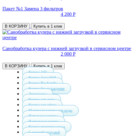
Пакет №1 Замена 3 фильтров
4 200 Р
В КОРЗИНУ
Купить в 1 клик
Санобработка кулера с нижней загрузкой в сервисном центре
2 000 Р
В КОРЗИНУ
Купить в 1 клик
Кулеры AEL
Кулеры Aqua Well
Кулеры Bio Family
Кулеры без охлаждения
Диспенсеры
Кулеры для дома
Кулеры для офиса
Маленькие кулеры для воды
Напольные кулеры
Настольные кулеры
Кулеры премиум класса
С верхней загрузкой