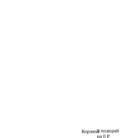
0 позиций
Корзина
на 0 Р