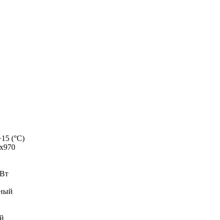
+15 (°С)
х970
 Вт
нный
ай