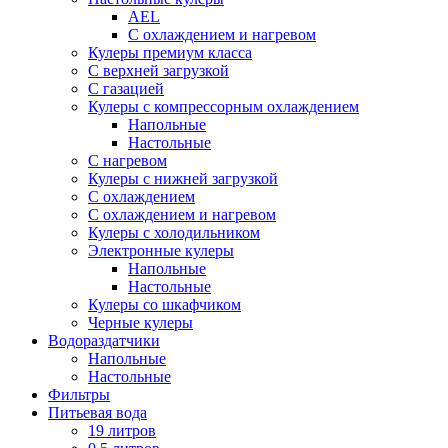
AEL
С охлаждением и нагревом
Кулеры премиум класса
С верхней загрузкой
С газацией
Кулеры с компрессорным охлаждением
Напольные
Настольные
С нагревом
Кулеры с нижней загрузкой
С охлаждением
С охлаждением и нагревом
Кулеры с холодильником
Электронные кулеры
Напольные
Настольные
Кулеры со шкафчиком
Черные кулеры
Водораздатчики
Напольные
Настольные
Фильтры
Питьевая вода
19 литров