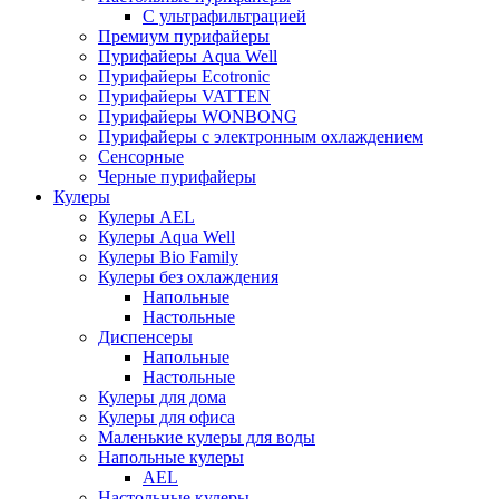
С ультрафильтрацией
Премиум пурифайеры
Пурифайеры Aqua Well
Пурифайеры Ecotronic
Пурифайеры VATTEN
Пурифайеры WONBONG
Пурифайеры с электронным охлаждением
Сенсорные
Черные пурифайеры
Кулеры
Кулеры AEL
Кулеры Aqua Well
Кулеры Bio Family
Кулеры без охлаждения
Напольные
Настольные
Диспенсеры
Напольные
Настольные
Кулеры для дома
Кулеры для офиса
Маленькие кулеры для воды
Напольные кулеры
AEL
Настольные кулеры