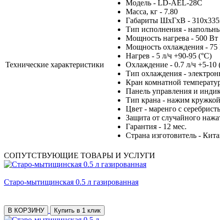
Модель - LD-AEL-28C
Масса, кг - 7.80
Габариты ШхГхВ - 310x335
Тип исполнения - напольн
Мощность нагрева - 500 Вт
Мощность охлаждения - 75
Нагрев - 5 л/ч +90-95 (°С)
Технические характеристики
Охлаждение - 0.7 л/ч +5-10 
Тип охлаждения - электро
Кран комнатной температур
Панель управления и индик
Тип крана - нажим кружко
Цвет - маренго с серебрис
Защита от случайного нажат
Гарантия - 12 мес.
Страна изготовитель - Кит
СОПУТСТВУЮЩИЕ ТОВАРЫ И УСЛУГИ
Старо-мытищинская 0.5 л газированная
В КОРЗИНУ
Купить в 1 клик