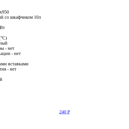
x950
ый со шкафчиком 10л
 Вт
(°С)
нный
ы - нет
ации - нет
й
тыми вставками
ия - нет
ай
240 Р