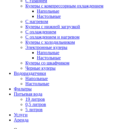
С газацией
Кулеры с компрессорным охлаждением
Напольные
Настольные
С нагревом
Кулеры с нижней загрузкой
С охлаждением
С охлаждением и нагревом
Кулеры с холодильником
Электронные кулеры
Напольные
Настольные
Кулеры со шкафчиком
Черные кулеры
Водораздатчики
Напольные
Настольные
Фильтры
Питьевая вода
19 литров
0,5 литров
5 литров
Услуги
Аренда