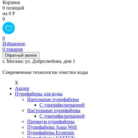
Корзина
0 позиций
на 0 Р
0
0
Избранное
0 товаров
Обратный звонок
г. Москва: ул. Добролюбова, дом 1
Современные технологии очистки воды
X
Акции
Пурифайеры для воды
Напольные пурифайеры
С ультрафильтрацией
Настольные пурифайеры
С ультрафильтрацией
Премиум пурифайеры
Пурифайеры Aqua Well
Пурифайеры Ecotronic