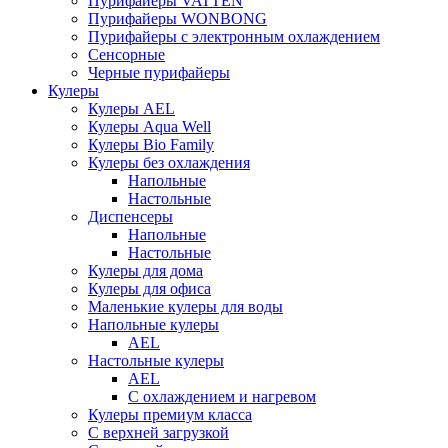
Пурифайеры VATTEN
Пурифайеры WONBONG
Пурифайеры с электронным охлаждением
Сенсорные
Черные пурифайеры
Кулеры
Кулеры AEL
Кулеры Aqua Well
Кулеры Bio Family
Кулеры без охлаждения
Напольные
Настольные
Диспенсеры
Напольные
Настольные
Кулеры для дома
Кулеры для офиса
Маленькие кулеры для воды
Напольные кулеры
AEL
Настольные кулеры
AEL
С охлаждением и нагревом
Кулеры премиум класса
С верхней загрузкой