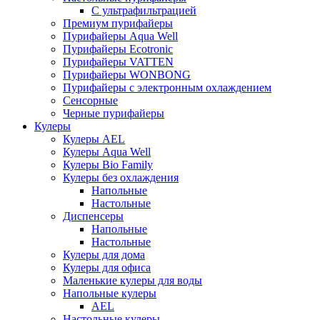
С ультрафильтрацией
Премиум пурифайеры
Пурифайеры Aqua Well
Пурифайеры Ecotronic
Пурифайеры VATTEN
Пурифайеры WONBONG
Пурифайеры с электронным охлаждением
Сенсорные
Черные пурифайеры
Кулеры
Кулеры AEL
Кулеры Aqua Well
Кулеры Bio Family
Кулеры без охлаждения
Напольные
Настольные
Диспенсеры
Напольные
Настольные
Кулеры для дома
Кулеры для офиса
Маленькие кулеры для воды
Напольные кулеры
AEL
Настольные кулеры