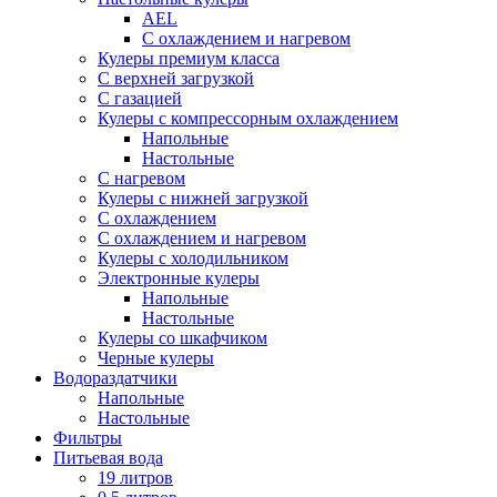
AEL
С охлаждением и нагревом
Кулеры премиум класса
С верхней загрузкой
С газацией
Кулеры с компрессорным охлаждением
Напольные
Настольные
С нагревом
Кулеры с нижней загрузкой
С охлаждением
С охлаждением и нагревом
Кулеры с холодильником
Электронные кулеры
Напольные
Настольные
Кулеры со шкафчиком
Черные кулеры
Водораздатчики
Напольные
Настольные
Фильтры
Питьевая вода
19 литров