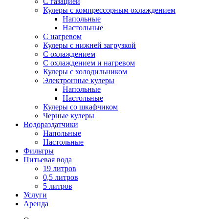
С газацией
Кулеры с компрессорным охлаждением
Напольные
Настольные
С нагревом
Кулеры с нижней загрузкой
С охлаждением
С охлаждением и нагревом
Кулеры с холодильником
Электронные кулеры
Напольные
Настольные
Кулеры со шкафчиком
Черные кулеры
Водораздатчики
Напольные
Настольные
Фильтры
Питьевая вода
19 литров
0,5 литров
5 литров
Услуги
Аренда