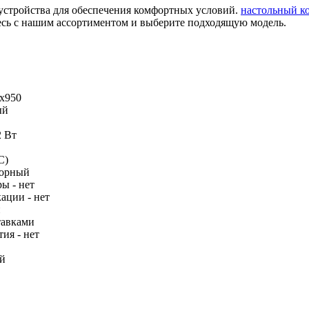
устройства для обеспечения комфортных условий.
настольный к
тесь с нашим ассортиментом и выберите подходящую модель.
х950
ый
2 Вт
С)
сорный
ы - нет
ации - нет
й
тавками
ия - нет
ай