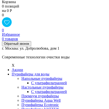
Корзина
0 позиций
на 0 Р
0
0
Избранное
0 товаров
Обратный звонок
г. Москва: ул. Добролюбова, дом 1
Современные технологии очистки воды
X
Акции
Пурифайеры для воды
Напольные пурифайеры
С ультрафильтрацией
Настольные пурифайеры
С ультрафильтрацией
Премиум пурифайеры
Пурифайеры Aqua Well
Пурифайеры Ecotronic