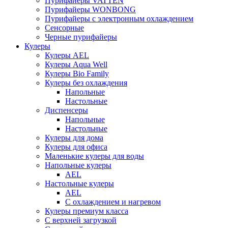
Пурифайеры VATTEN
Пурифайеры WONBONG
Пурифайеры с электронным охлаждением
Сенсорные
Черные пурифайеры
Кулеры
Кулеры AEL
Кулеры Aqua Well
Кулеры Bio Family
Кулеры без охлаждения
Напольные
Настольные
Диспенсеры
Напольные
Настольные
Кулеры для дома
Кулеры для офиса
Маленькие кулеры для воды
Напольные кулеры
AEL
Настольные кулеры
AEL
С охлаждением и нагревом
Кулеры премиум класса
С верхней загрузкой