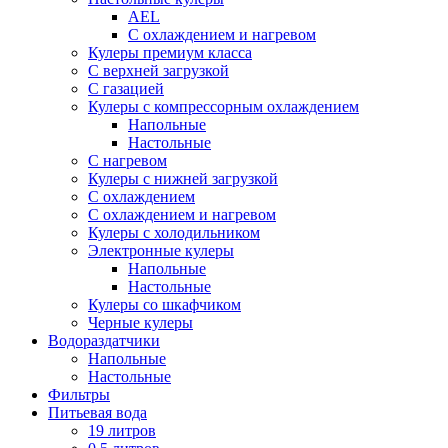
AEL
С охлаждением и нагревом
Кулеры премиум класса
С верхней загрузкой
С газацией
Кулеры с компрессорным охлаждением
Напольные
Настольные
С нагревом
Кулеры с нижней загрузкой
С охлаждением
С охлаждением и нагревом
Кулеры с холодильником
Электронные кулеры
Напольные
Настольные
Кулеры со шкафчиком
Черные кулеры
Водораздатчики
Напольные
Настольные
Фильтры
Питьевая вода
19 литров