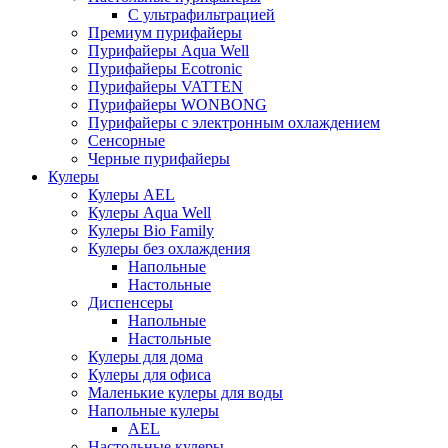
С ультрафильтрацией
Премиум пурифайеры
Пурифайеры Aqua Well
Пурифайеры Ecotronic
Пурифайеры VATTEN
Пурифайеры WONBONG
Пурифайеры с электронным охлаждением
Сенсорные
Черные пурифайеры
Кулеры
Кулеры AEL
Кулеры Aqua Well
Кулеры Bio Family
Кулеры без охлаждения
Напольные
Настольные
Диспенсеры
Напольные
Настольные
Кулеры для дома
Кулеры для офиса
Маленькие кулеры для воды
Напольные кулеры
AEL
Настольные кулеры