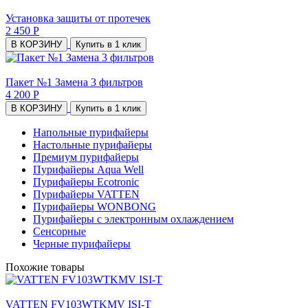
Установка защиты от протечек
2 450 Р
В КОРЗИНУ
Купить в 1 клик
Пакет №1 Замена 3 фильтров
4 200 Р
В КОРЗИНУ
Купить в 1 клик
Напольные пурифайеры
Настольные пурифайеры
Премиум пурифайеры
Пурифайеры Aqua Well
Пурифайеры Ecotronic
Пурифайеры VATTEN
Пурифайеры WONBONG
Пурифайеры с электронным охлаждением
Сенсорные
Черные пурифайеры
Похожие товары
VATTEN FV103WTKMV ISI-T