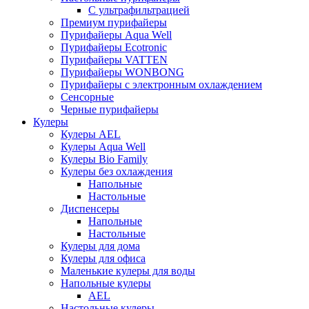
С ультрафильтрацией
Премиум пурифайеры
Пурифайеры Aqua Well
Пурифайеры Ecotronic
Пурифайеры VATTEN
Пурифайеры WONBONG
Пурифайеры с электронным охлаждением
Сенсорные
Черные пурифайеры
Кулеры
Кулеры AEL
Кулеры Aqua Well
Кулеры Bio Family
Кулеры без охлаждения
Напольные
Настольные
Диспенсеры
Напольные
Настольные
Кулеры для дома
Кулеры для офиса
Маленькие кулеры для воды
Напольные кулеры
AEL
Настольные кулеры