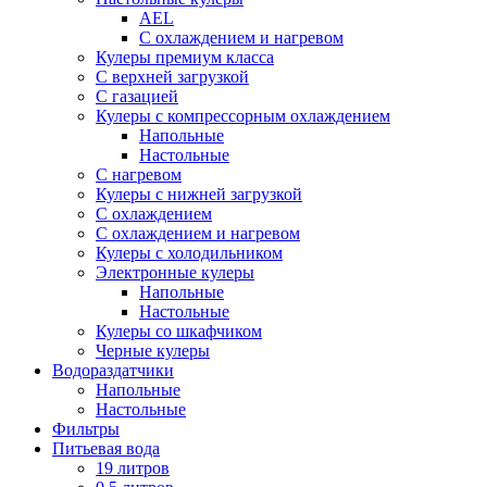
AEL
С охлаждением и нагревом
Кулеры премиум класса
С верхней загрузкой
С газацией
Кулеры с компрессорным охлаждением
Напольные
Настольные
С нагревом
Кулеры с нижней загрузкой
С охлаждением
С охлаждением и нагревом
Кулеры с холодильником
Электронные кулеры
Напольные
Настольные
Кулеры со шкафчиком
Черные кулеры
Водораздатчики
Напольные
Настольные
Фильтры
Питьевая вода
19 литров