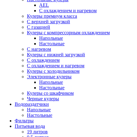
AEL
С охлаждением и нагревом
Кулеры премиум класса
С верхней загрузкой
С газацией
Кулеры с компрессорным охлаждением
Напольные
Настольные
С нагревом
Кулеры с нижней загрузкой
С охлаждением
С охлаждением и нагревом
Кулеры с холодильником
Электронные кулеры
Напольные
Настольные
Кулеры со шкафчиком
Черные кулеры
Водораздатчики
Напольные
Настольные
Фильтры
Питьевая вода
19 литров