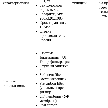
л: 1,75
характеристики
функции
на к
Бак холодной
горя
воды, л: 3,2
воды
Габариты, мм:
Есть
280x320x1085
Срок гарантии :
12 мес.
Страна
производитель:
Россия
Система
фильтрации : UF
Ультрафильтрация
Ступени очистки:
4
Sediment filter
(механический)
Система
Pre carbon filter
очистки воды
(угольный пре-
фильтр)
UF membrane (УФ
мембрана)
Post carbon