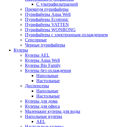
С ультрафильтрацией
Премиум пурифайеры
Пурифайеры Aqua Well
Пурифайеры Ecotronic
Пурифайеры VATTEN
Пурифайеры WONBONG
Пурифайеры с электронным охлаждением
Сенсорные
Черные пурифайеры
Кулеры
Кулеры AEL
Кулеры Aqua Well
Кулеры Bio Family
Кулеры без охлаждения
Напольные
Настольные
Диспенсеры
Напольные
Настольные
Кулеры для дома
Кулеры для офиса
Маленькие кулеры для воды
Напольные кулеры
AEL
Настольные кулеры