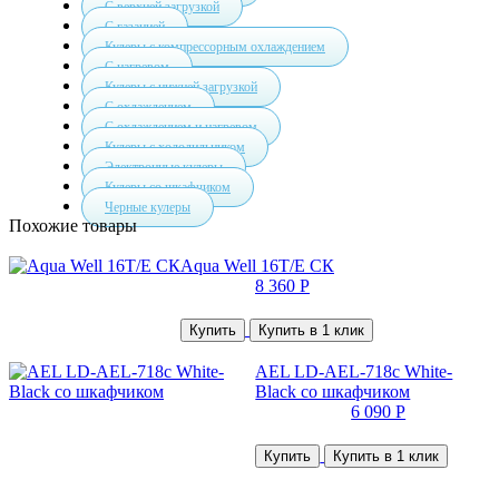
С верхней загрузкой
С газацией
Кулеры с компрессорным охлаждением
С нагревом
Кулеры с нижней загрузкой
С охлаждением
С охлаждением и нагревом
Кулеры с холодильником
Электронные кулеры
Кулеры со шкафчиком
Черные кулеры
Похожие товары
Aqua Well 16T/E СК
8 360 Р
Купить
Купить в 1 клик
AEL LD-AEL-718c White-
Black со шкафчиком
6 090 Р
Купить
Купить в 1 клик