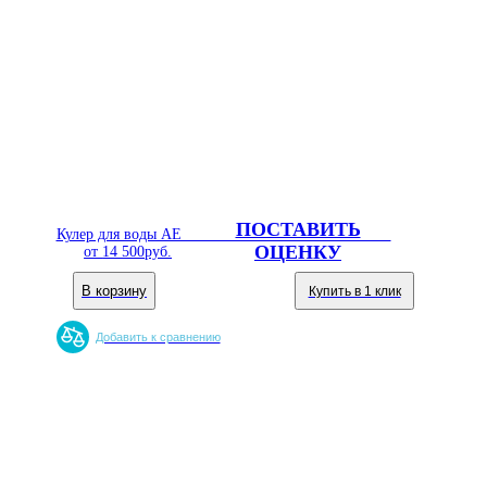
ПОСТАВИТЬ
Кулер для воды AEL YLRT 2-5K White настольный
ОЦЕНКУ
от
14 500
руб.
В корзину
Купить в 1 клик
Добавить к сравнению