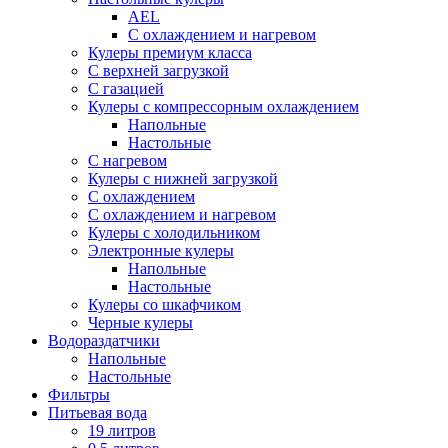
AEL
С охлаждением и нагревом
Кулеры премиум класса
С верхней загрузкой
С газацией
Кулеры с компрессорным охлаждением
Напольные
Настольные
С нагревом
Кулеры с нижней загрузкой
С охлаждением
С охлаждением и нагревом
Кулеры с холодильником
Электронные кулеры
Напольные
Настольные
Кулеры со шкафчиком
Черные кулеры
Водораздатчики
Напольные
Настольные
Фильтры
Питьевая вода
19 литров