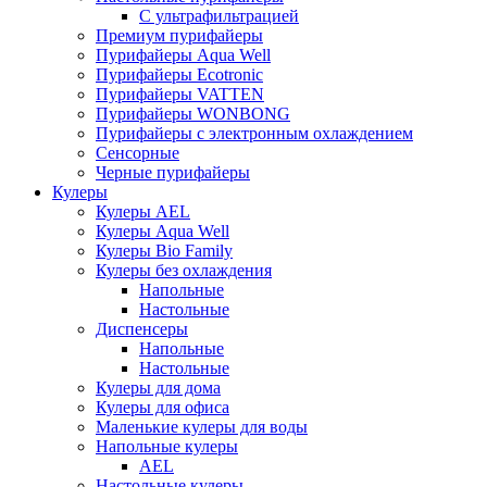
С ультрафильтрацией
Премиум пурифайеры
Пурифайеры Aqua Well
Пурифайеры Ecotronic
Пурифайеры VATTEN
Пурифайеры WONBONG
Пурифайеры с электронным охлаждением
Сенсорные
Черные пурифайеры
Кулеры
Кулеры AEL
Кулеры Aqua Well
Кулеры Bio Family
Кулеры без охлаждения
Напольные
Настольные
Диспенсеры
Напольные
Настольные
Кулеры для дома
Кулеры для офиса
Маленькие кулеры для воды
Напольные кулеры
AEL
Настольные кулеры