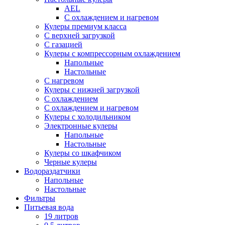
AEL
С охлаждением и нагревом
Кулеры премиум класса
С верхней загрузкой
С газацией
Кулеры с компрессорным охлаждением
Напольные
Настольные
С нагревом
Кулеры с нижней загрузкой
С охлаждением
С охлаждением и нагревом
Кулеры с холодильником
Электронные кулеры
Напольные
Настольные
Кулеры со шкафчиком
Черные кулеры
Водораздатчики
Напольные
Настольные
Фильтры
Питьевая вода
19 литров