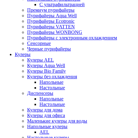
С ультрафильтрацией
Премиум пурифайеры
Пурифайеры Aqua Well
Пурифайеры Ecotronic
Пурифайеры VATTEN
Пурифайеры WONBONG
Пурифайеры с электронным охлаждением
Сенсорные
Черные пурифайеры
Кулеры
Кулеры AEL
Кулеры Aqua Well
Кулеры Bio Family
Кулеры без охлаждения
Напольные
Настольные
Диспенсеры
Напольные
Настольные
Кулеры для дома
Кулеры для офиса
Маленькие кулеры для воды
Напольные кулеры
AEL
Настольные кулеры