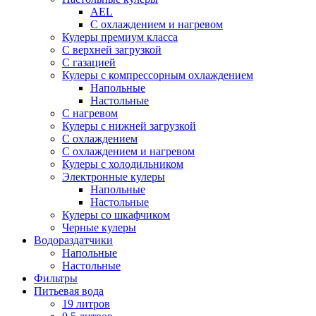
AEL
С охлаждением и нагревом
Кулеры премиум класса
С верхней загрузкой
С газацией
Кулеры с компрессорным охлаждением
Напольные
Настольные
С нагревом
Кулеры с нижней загрузкой
С охлаждением
С охлаждением и нагревом
Кулеры с холодильником
Электронные кулеры
Напольные
Настольные
Кулеры со шкафчиком
Черные кулеры
Водораздатчики
Напольные
Настольные
Фильтры
Питьевая вода
19 литров