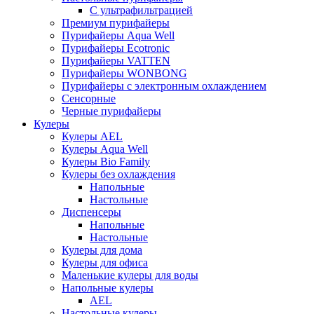
С ультрафильтрацией
Премиум пурифайеры
Пурифайеры Aqua Well
Пурифайеры Ecotronic
Пурифайеры VATTEN
Пурифайеры WONBONG
Пурифайеры с электронным охлаждением
Сенсорные
Черные пурифайеры
Кулеры
Кулеры AEL
Кулеры Aqua Well
Кулеры Bio Family
Кулеры без охлаждения
Напольные
Настольные
Диспенсеры
Напольные
Настольные
Кулеры для дома
Кулеры для офиса
Маленькие кулеры для воды
Напольные кулеры
AEL
Настольные кулеры