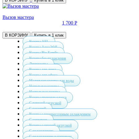
В КОРЗИНУ
Купить в 1 клик
Вызов мастера
1 700 Р
В КОРЗИНУ
Купить в 1 клик
Кулеры AEL
Кулеры Aqua Well
Кулеры Bio Family
Кулеры без охлаждения
Диспенсеры
Кулеры для дома
Кулеры для офиса
Маленькие кулеры для воды
Напольные кулеры
Настольные кулеры
Кулеры премиум класса
С верхней загрузкой
С газацией
Кулеры с компрессорным охлаждением
С нагревом
Кулеры с нижней загрузкой
С охлаждением
С охлаждением и нагревом