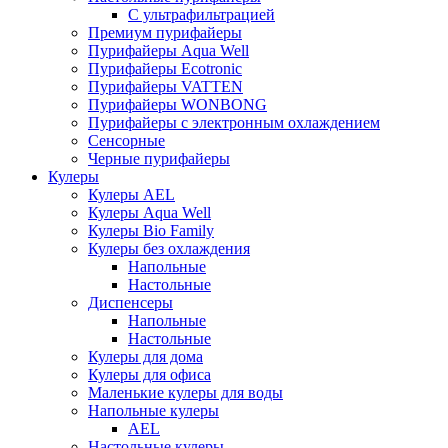
С ультрафильтрацией
Премиум пурифайеры
Пурифайеры Aqua Well
Пурифайеры Ecotronic
Пурифайеры VATTEN
Пурифайеры WONBONG
Пурифайеры с электронным охлаждением
Сенсорные
Черные пурифайеры
Кулеры
Кулеры AEL
Кулеры Aqua Well
Кулеры Bio Family
Кулеры без охлаждения
Напольные
Настольные
Диспенсеры
Напольные
Настольные
Кулеры для дома
Кулеры для офиса
Маленькие кулеры для воды
Напольные кулеры
AEL
Настольные кулеры