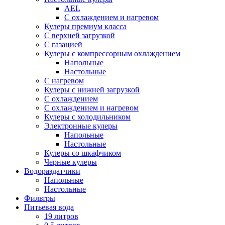
AEL
С охлаждением и нагревом
Кулеры премиум класса
С верхней загрузкой
С газацией
Кулеры с компрессорным охлаждением
Напольные
Настольные
С нагревом
Кулеры с нижней загрузкой
С охлаждением
С охлаждением и нагревом
Кулеры с холодильником
Электронные кулеры
Напольные
Настольные
Кулеры со шкафчиком
Черные кулеры
Водораздатчики
Напольные
Настольные
Фильтры
Питьевая вода
19 литров