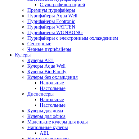
С ультрафильтрацией
Премиум пурифайеры
Пурифайеры Aqua Well
Пурифайеры Ecotronic
Пурифайеры VATTEN
Пурифайеры WONBONG
Пурифайеры с электронным охлаждением
Сенсорные
Черные пурифайеры
Кулеры
Кулеры AEL
Кулеры Aqua Well
Кулеры Bio Family
Кулеры без охлаждения
Напольные
Настольные
Диспенсеры
Напольные
Настольные
Кулеры для дома
Кулеры для офиса
Маленькие кулеры для воды
Напольные кулеры
AEL
Настольные кулеры