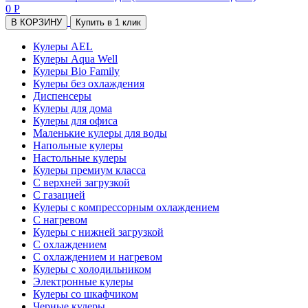
0 Р
В КОРЗИНУ
Купить в 1 клик
Кулеры AEL
Кулеры Aqua Well
Кулеры Bio Family
Кулеры без охлаждения
Диспенсеры
Кулеры для дома
Кулеры для офиса
Маленькие кулеры для воды
Напольные кулеры
Настольные кулеры
Кулеры премиум класса
С верхней загрузкой
С газацией
Кулеры с компрессорным охлаждением
С нагревом
Кулеры с нижней загрузкой
С охлаждением
С охлаждением и нагревом
Кулеры с холодильником
Электронные кулеры
Кулеры со шкафчиком
Черные кулеры