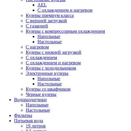
AEL
С охлаждением и нагревом
Кулеры премиум класса
С верхней загрузкой
С газацией
Кулеры с компрессорным охлаждением
Напольные
Настольные
С нагревом
Кулеры с нижней загрузкой
С охлаждением
С охлаждением и нагревом
Кулеры с холодильником
Электронные кулеры
Напольные
Настольные
Кулеры со шкафчиком
Черные кулеры
Водораздатчики
Напольные
Настольные
Фильтры
Питьевая вода
19 литров