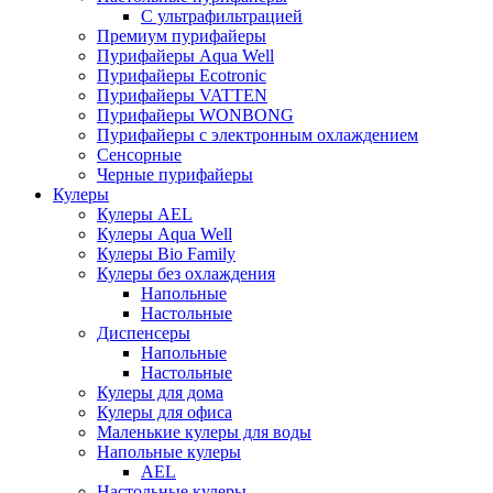
С ультрафильтрацией
Премиум пурифайеры
Пурифайеры Aqua Well
Пурифайеры Ecotronic
Пурифайеры VATTEN
Пурифайеры WONBONG
Пурифайеры с электронным охлаждением
Сенсорные
Черные пурифайеры
Кулеры
Кулеры AEL
Кулеры Aqua Well
Кулеры Bio Family
Кулеры без охлаждения
Напольные
Настольные
Диспенсеры
Напольные
Настольные
Кулеры для дома
Кулеры для офиса
Маленькие кулеры для воды
Напольные кулеры
AEL
Настольные кулеры