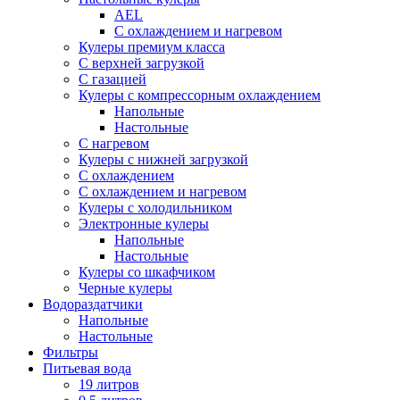
AEL
С охлаждением и нагревом
Кулеры премиум класса
С верхней загрузкой
С газацией
Кулеры с компрессорным охлаждением
Напольные
Настольные
С нагревом
Кулеры с нижней загрузкой
С охлаждением
С охлаждением и нагревом
Кулеры с холодильником
Электронные кулеры
Напольные
Настольные
Кулеры со шкафчиком
Черные кулеры
Водораздатчики
Напольные
Настольные
Фильтры
Питьевая вода
19 литров