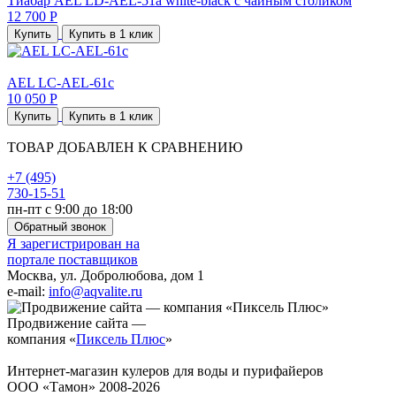
Тиабар AEL LD-AEL-51a white-black с чайным столиком
12 700 Р
Купить
Купить в 1 клик
AEL LC-AEL-61c
10 050 Р
Купить
Купить в 1 клик
ТОВАР ДОБАВЛЕН К СРАВНЕНИЮ
+7 (495)
730-15-51
пн-пт с 9:00 до 18:00
Обратный звонок
Я зарегистрирован на
портале поставщиков
Москва, ул. Добролюбова, дом 1
e-mail:
info@aqvalite.ru
Продвижение сайта —
компания «
Пиксель Плюс
»
Интернет-магазин кулеров для воды и пурифайеров
ООО «Тамон» 2008-2026