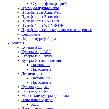
С ультрафильтрацией
Премиум пурифайеры
Пурифайеры Aqua Well
Пурифайеры Ecotronic
Пурифайеры VATTEN
Пурифайеры WONBONG
Пурифайеры с электронным охлаждением
Сенсорные
Черные пурифайеры
Кулеры
Кулеры AEL
Кулеры Aqua Well
Кулеры Bio Family
Кулеры без охлаждения
Напольные
Настольные
Диспенсеры
Напольные
Настольные
Кулеры для дома
Кулеры для офиса
Маленькие кулеры для воды
Напольные кулеры
AEL
Настольные кулеры