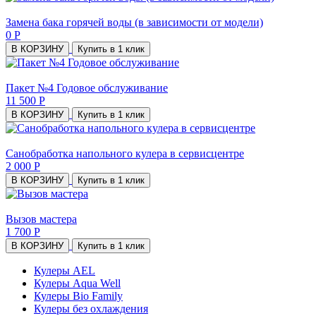
Замена бака горячей воды (в зависимости от модели)
0 Р
В КОРЗИНУ
Купить в 1 клик
Пакет №4 Годовое обслуживание
11 500 Р
В КОРЗИНУ
Купить в 1 клик
Санобработка напольного кулера в сервисцентре
2 000 Р
В КОРЗИНУ
Купить в 1 клик
Вызов мастера
1 700 Р
В КОРЗИНУ
Купить в 1 клик
Кулеры AEL
Кулеры Aqua Well
Кулеры Bio Family
Кулеры без охлаждения