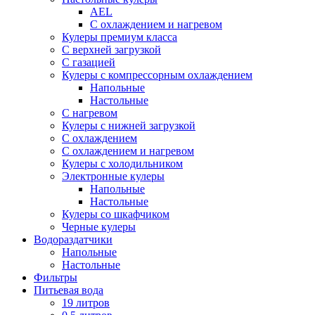
AEL
С охлаждением и нагревом
Кулеры премиум класса
С верхней загрузкой
С газацией
Кулеры с компрессорным охлаждением
Напольные
Настольные
С нагревом
Кулеры с нижней загрузкой
С охлаждением
С охлаждением и нагревом
Кулеры с холодильником
Электронные кулеры
Напольные
Настольные
Кулеры со шкафчиком
Черные кулеры
Водораздатчики
Напольные
Настольные
Фильтры
Питьевая вода
19 литров