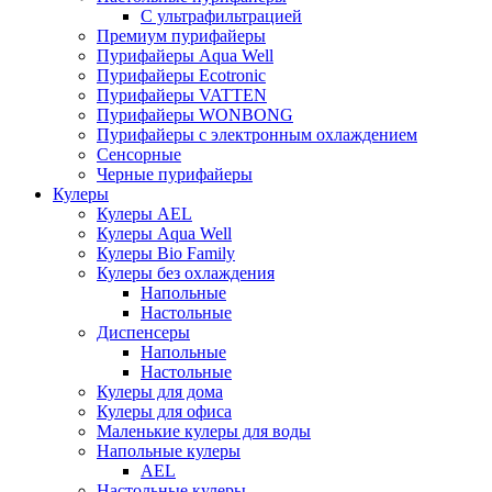
С ультрафильтрацией
Премиум пурифайеры
Пурифайеры Aqua Well
Пурифайеры Ecotronic
Пурифайеры VATTEN
Пурифайеры WONBONG
Пурифайеры с электронным охлаждением
Сенсорные
Черные пурифайеры
Кулеры
Кулеры AEL
Кулеры Aqua Well
Кулеры Bio Family
Кулеры без охлаждения
Напольные
Настольные
Диспенсеры
Напольные
Настольные
Кулеры для дома
Кулеры для офиса
Маленькие кулеры для воды
Напольные кулеры
AEL
Настольные кулеры