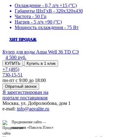
Охлаждение - 0,7 л/ч +15 (°С)
Габариты ШхГхВ - 320х320х430
Частота - 50 Гц
Нагрев - 5 л/ч +90 (°С)
Мощность охлаждения - 75 Вт
ХИТ ПРОДАЖ
Кулер для воды Aqua Well 36 TD СЭ
4 500
руб.
КУПИТЬ
Купить в 1 клик
+7 (495)
730-15-51
пн-пт с 9:00 до 18:00
Обратный звонок
Я зарегистрирован на
портале поставщиков
Москва, ул. Добролюбова, дом 1
e-mail:
info@aqvalite.ru
Продвижение сайта —
компания «
Пиксель Плюс
»