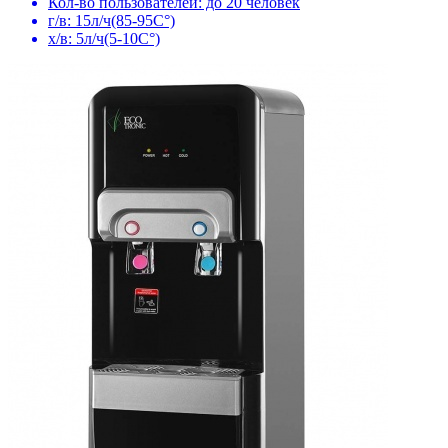
Кол-во пользователей: до 20 человек
г/в: 15л/ч(85-95C°)
х/в: 5л/ч(5-10C°)