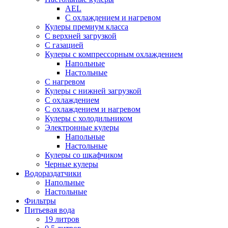
AEL
С охлаждением и нагревом
Кулеры премиум класса
С верхней загрузкой
С газацией
Кулеры с компрессорным охлаждением
Напольные
Настольные
С нагревом
Кулеры с нижней загрузкой
С охлаждением
С охлаждением и нагревом
Кулеры с холодильником
Электронные кулеры
Напольные
Настольные
Кулеры со шкафчиком
Черные кулеры
Водораздатчики
Напольные
Настольные
Фильтры
Питьевая вода
19 литров