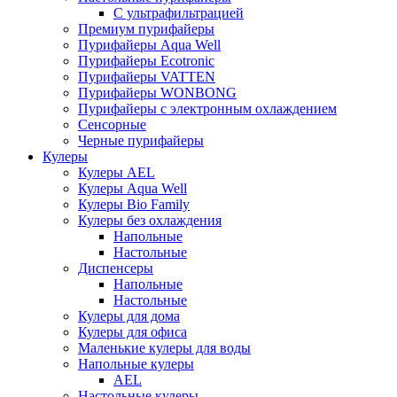
С ультрафильтрацией
Премиум пурифайеры
Пурифайеры Aqua Well
Пурифайеры Ecotronic
Пурифайеры VATTEN
Пурифайеры WONBONG
Пурифайеры с электронным охлаждением
Сенсорные
Черные пурифайеры
Кулеры
Кулеры AEL
Кулеры Aqua Well
Кулеры Bio Family
Кулеры без охлаждения
Напольные
Настольные
Диспенсеры
Напольные
Настольные
Кулеры для дома
Кулеры для офиса
Маленькие кулеры для воды
Напольные кулеры
AEL
Настольные кулеры