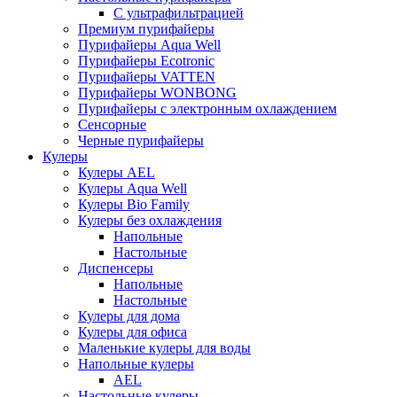
С ультрафильтрацией
Премиум пурифайеры
Пурифайеры Aqua Well
Пурифайеры Ecotronic
Пурифайеры VATTEN
Пурифайеры WONBONG
Пурифайеры с электронным охлаждением
Сенсорные
Черные пурифайеры
Кулеры
Кулеры AEL
Кулеры Aqua Well
Кулеры Bio Family
Кулеры без охлаждения
Напольные
Настольные
Диспенсеры
Напольные
Настольные
Кулеры для дома
Кулеры для офиса
Маленькие кулеры для воды
Напольные кулеры
AEL
Настольные кулеры