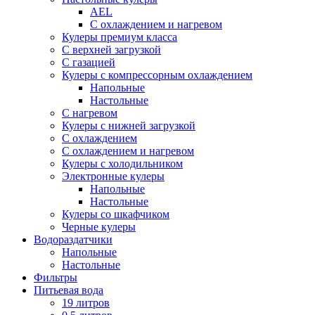
AEL
С охлаждением и нагревом
Кулеры премиум класса
С верхней загрузкой
С газацией
Кулеры с компрессорным охлаждением
Напольные
Настольные
С нагревом
Кулеры с нижней загрузкой
С охлаждением
С охлаждением и нагревом
Кулеры с холодильником
Электронные кулеры
Напольные
Настольные
Кулеры со шкафчиком
Черные кулеры
Водораздатчики
Напольные
Настольные
Фильтры
Питьевая вода
19 литров