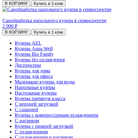
В КОРЗИНУ
Купить в 1 клик
Санобработка напольного кулера в сервисцентре
2 000 Р
В КОРЗИНУ
Купить в 1 клик
Кулеры AEL
Кулеры Aqua Well
Кулеры Bio Family
Кулеры без охлаждения
Диспенсеры
Кулеры для дома
Кулеры для офиса
Маленькие кулеры для воды
Напольные кулеры
Настольные кулеры
Кулеры премиум класса
С верхней загрузкой
С газацией
Кулеры с компрессорным охлаждением
С нагревом
Кулеры с нижней загрузкой
С охлаждением
С охлаждением и нагревом