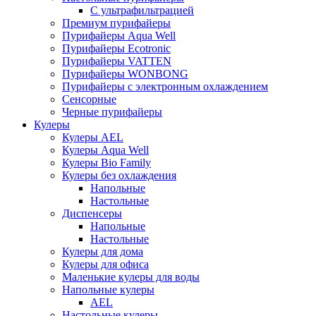
С ультрафильтрацией
Премиум пурифайеры
Пурифайеры Aqua Well
Пурифайеры Ecotronic
Пурифайеры VATTEN
Пурифайеры WONBONG
Пурифайеры с электронным охлаждением
Сенсорные
Черные пурифайеры
Кулеры
Кулеры AEL
Кулеры Aqua Well
Кулеры Bio Family
Кулеры без охлаждения
Напольные
Настольные
Диспенсеры
Напольные
Настольные
Кулеры для дома
Кулеры для офиса
Маленькие кулеры для воды
Напольные кулеры
AEL
Настольные кулеры