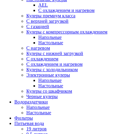
AEL
С охлаждением и нагревом
Кулеры премиум класса
С верхней загрузкой
С газацией
Кулеры с компрессорным охлаждением
Напольные
Настольные
С нагревом
Кулеры с нижней загрузкой
С охлаждением
С охлаждением и нагревом
Кулеры с холодильником
Электронные кулеры
Напольные
Настольные
Кулеры со шкафчиком
Черные кулеры
Водораздатчики
Напольные
Настольные
Фильтры
Питьевая вода
19 литров